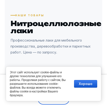
НАШИ ТОВАРЫ
Нитроцеллюлозные
лаки
Профессиональные лаки для мебельного
производства, деревообработки и паркетных
работ. Цена — по запросу.
Этот сайт использует cookie-файлы и
МЕБЕЛЬНЫЙ
другие технологии для улучшения его
Этот сайт использует файлы cookie и метаданные. Продолжая
работы. Продолжая работу с сайтом, Вы
просматривать его, вы соглашаетесь на использование нами
Хорошо
разрешаете использование cookie-
файлов cookie и метаданных в соответствии с
Политикой
📞 Позвонить
файлов. Вы всегда можете отключить
обработки файлов cookie
файлы cookie в настройках Вашего
браузера.
Получить цену →
Продолжить
Сравнение
Корзина