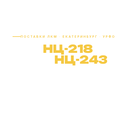
ПОСТАВКИ ЛКМ · ЕКАТЕРИНБУРГ · УРФО
Лак
НЦ-218
и Лак
НЦ-243
Оптом и в
розницу
Нитроцеллюлозные лаки для мебельного
производства, деревообработки и
паркетных работ. Наличие на складе,
доставка день в день по Екатеринбургу.