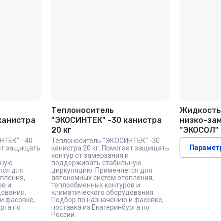
Теплоноситель
Жидкость
канистра
"ЭКОСИНТЕК" -30 канистра
низко-за
20 кг
"ЭКОСОЛ" 6
ТЕК" - 40
Теплоноситель "ЭКОСИНТЕК" -30
Парамет
ает защищать
канистра 20 кг. Помогает защищать
контур от замерзания и
ьную
поддерживать стабильную
тся для
циркуляцию. Применяется для
пления,
автономных систем отопления,
ов и
теплообменных контуров и
дования.
климатического оборудования.
и фасовке,
Подбор по назначению и фасовке,
рга по
поставка из Екатеринбурга по
России.