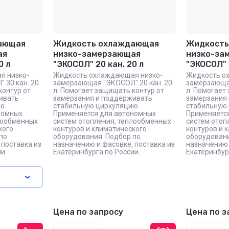
ающая
Жидкость охлаждающая
Жидкость
ая
низко-замерзающая
низко-за
0 л
"ЭКОСОЛ" 20 кан. 20 л
"ЭКОСОЛ" 
я низко-
Жидкость охлаждающая низко-
Жидкость о
 30 кан. 20
замерзающая "ЭКОСОЛ" 20 кан. 20
замерзающая
контур от
л. Помогает защищать контур от
л. Помогает
ивать
замерзания и поддерживать
замерзания
ю.
стабильную циркуляцию.
стабильную
номных
Применяется для автономных
Применяетс
лообменных
систем отопления, теплообменных
систем отоп
кого
контуров и климатического
контуров и 
по
оборудования. Подбор по
оборудовани
 поставка из
назначению и фасовке, поставка из
назначению 
и.
Екатеринбурга по России.
Екатеринбур
Цена по запросу
Цена по з