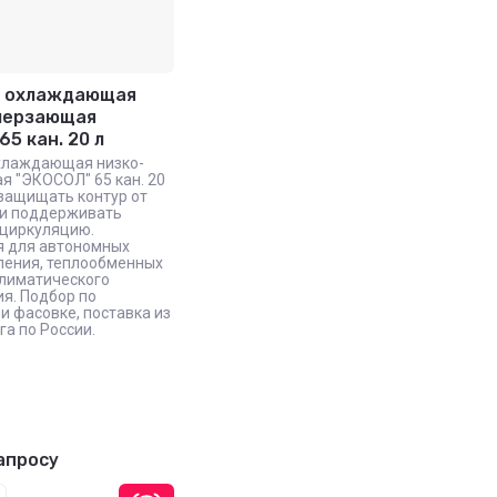
 охлаждающая
мерзающая
65 кан. 20 л
хлаждающая низко-
 "ЭКОСОЛ" 65 кан. 20
 защищать контур от
 и поддерживать
 циркуляцию.
я для автономных
ления, теплообменных
климатического
я. Подбор по
и фасовке, поставка из
га по России.
апросу