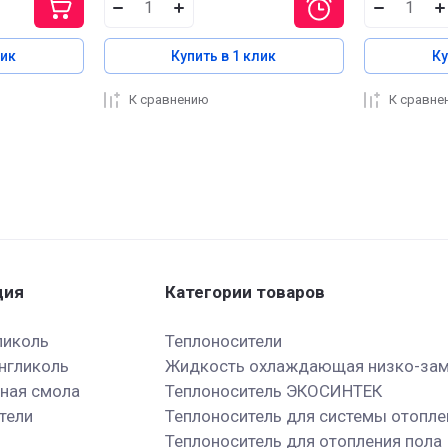
лик
Купить в 1 клик
Ку
К сравнению
К сравне
ция
Категории товаров
ликоль
Теплоносители
нгликоль
Жидкость охлаждающая низко-з
ная смола
Теплоноситель ЭКОСИНТЕК
тели
Теплоноситель для системы отопл
Теплоноситель для отопления пола